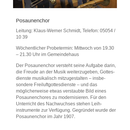
Posaunenchor
Leitung: Klaus-Werner Schmidt, Telefon: 05054 /
10 39
Wöchentlicher Probetermin: Mittwoch von 19.30
– 21.30 Uhr im Gemeindehaus
Der Posaunen­chor versteht seine Aufgabe darin,
die Freude an der Musik weiter­zugeben, Gottes­
dienste musika­lisch mitzu­gestalten – insbe­
sondere Freiluft­gottes­dienste – und das
möglicher­weise etwas ver­staubte Bild eines
Posaunen­chores zu moder­nisieren. Für den
Unter­richt des Nach­wuchses stehen Leih­
instrumente zur Ver­fügung. Ge­gründet wurde der
Posaunen­chor im Jahr 1907.