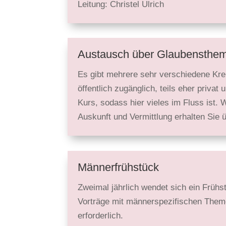
Leitung: Christel Ulrich
Austausch über Glaubens­the
Es gibt mehrere sehr verschie­dene Kre
öffent­lich zugänglich, teils eher pri
Kurs, sodass hier vieles im Fluss ist. 
Auskunft und Vermittlung erhalten Sie 
Männerfrühstück
Zweimal jährlich wendet sich ein Frühst
Vorträge mit männer­spezifischen Theme
erforder­lich.