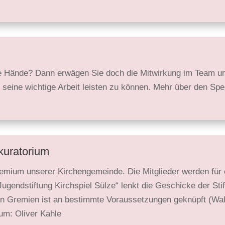
e Hände? Dann erwägen Sie doch die Mitwirkung im Team u
 seine wichtige Arbeit leisten zu können. Mehr über den Sp
­kuratorium
gremium unserer Kirchen­gemeinde. Die Mitglieder werden fü
Jugend­stiftung Kirchspiel Sülze“ lenkt die Geschicke der Sti
iden Gremien ist an bestimmte Voraus­setzungen geknüpft (Wa
ium: Oliver Kahle