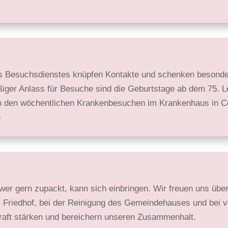
des Besuchs­dienstes knüpfen Kontakte und schenken besonde
ger Anlass für Besuche sind die Geburts­tage ab dem 75. Le
n den wöchent­lichen Kranken­besuchen im Kranken­haus in Ce
e
wer gern zupackt, kann sich einbringen. Wir freuen uns übe
m Fried­hof, bei der Reinigung des Gemeinde­hauses und bei
ft stärken und berei­chern unseren Zusammen­halt.