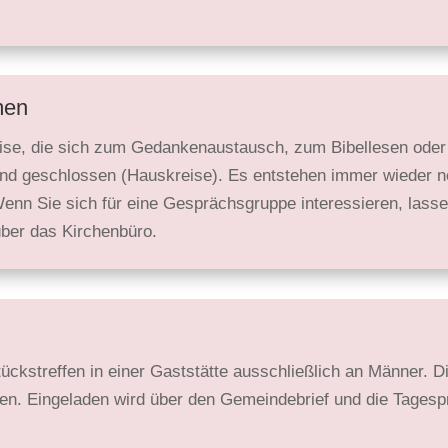
men
ise, die sich zum Gedanken­austausch, zum Bibel­lesen oder 
vat und geschlossen (Hauskreise). Es entstehen immer wieder 
Wenn Sie sich für eine Gesprächs­gruppe interessieren, lassen
über das Kirchenbüro.
ücks­treffen in einer Gast­stätte ausschließlich an Männer. 
n. Eingeladen wird über den Gemeinde­brief und die Tages­p