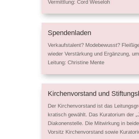
Vermittlung: Cord Weseloh
Spendenladen
Verkaufstalent? Modebewusst? Fleißig
wieder Ver­stärkung und Ergän­zung, um
Leitung: Christine Mente
Kirchen­vorstand und Stiftungs
Der Kirchen­vorstand ist das Leitungs­
kratisch gewählt. Das Kura­torium der „
Diakonen­stelle. Die Mit­wirkung in be
Vorsitz Kirchen­vorstand sowie Kurator