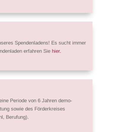
nseres Spende­nladens! Es sucht immer
enden­laden erfahren Sie
hier.
r eine Periode von 6 Jahren demo­
ftung sowie des Förder­kreises
hl, Berufung).