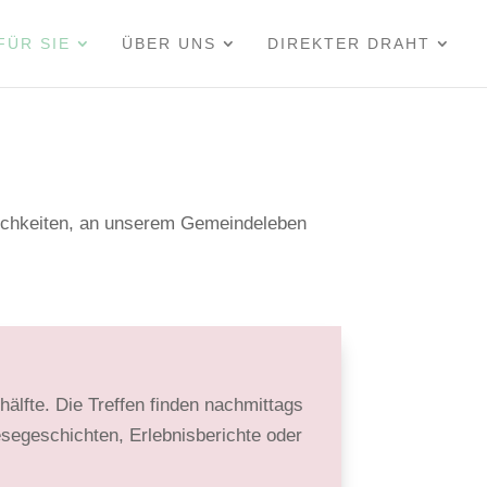
FÜR SIE
ÜBER UNS
DIREKTER DRAHT
ich­keiten, an unserem Gemeinde­leben
­hälfte. Die Treffen finden nachmittags
se­geschichten, Erlebnis­berichte oder