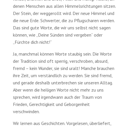
denen Menschen aus allen Himmels­richt­ungen sitzen.
Der Stein, der weg­gerollt wird. Der neue Himmel und
die neue Erde. Schwerter, die zu Pflug­scharen werden.
Das sind gute Worte, die wir uns selbst nicht sagen
können, wie „Deine Sünden sind vergeben“ oder
„Fürchte dich nicht!“
Ja, manchmal können Worte staubig sein. Die Worte
der Tradi­tion sind oft sperrig, ver­schroben, absurd,
fremd – kein Wunder, sie sind uralt! Manche brauchen
ihre Zeit, um ver­ständlich zu werden. Sie sind fremd,
und gerade deshalb unter­brechen sie unseren Alltag.
Aber wenn die heiligen Worte nicht mehr zu uns
sprechen, wird irgend­wann auch der Traum von
Frieden, Gerech­tigkeit und Geborgen­heit
verschwinden.
Wir lernen aus Geschichten. Vorge­lesen, über­liefert,