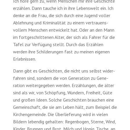
Ich höre gern zu, wenn Menschen mir ihre Geschichte
erzählen. Dann tauche ich in ihre Lebens­welt ein. Ich
denke an die Frau, die sich durch eine Jugend voller
Ableh­nung und Krimina­lität zu einem vertrauens­
vollem Menschen entwickelt hat. Oder an den Mann
im fortgeschrittenen Alter, der sich als Fahrer für die
Tafel zur Ver­fügung stellt. Durch das Erzählen
werden ihre Schilde­rungen fast zu meinen eigenen
Erleb­nissen.
Dann gibt es Geschichten, die nicht uns selbst wider­
fahren sind, sondern die von Gene­ration zu Gene­
ration weitergegeben werden. Erzäh­lungen, die älter
sind als wir, von Schöpfung, Wundern, Freiheit, Güte
und großen Ideen. Solche Geschichten brauchen eine
Gemein­schaft, die sie am Leben hält, zum Beispiel die
Kirchen­gemeinde. Die Über­lieferung wird in vielen
Bildern lebendig gehalten: Regen­bogen, Sterne, Wind,
Kinder, Brunnen und Brot, Milch und Honig. Tische, an