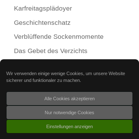
Karfreitagsplädoyer
Geschichtenschatz
Verblüffende Sockenmomente
Das Gebet des Verzichts
Frühere Beiträge
Wir verwenden einige wenige Cookies, um unsere Website
sicherer und funktionaler zu machen.
Frühere
Beiträge
Alle Cookies akzeptieren
Nur notwendige Cookies
Copyright © 2026 Ev.-luth. Fabian-und-Sebastian-
Einstellungen anzeigen
Kirche Sülze |
Impressum und Datenschutz